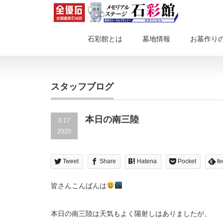
石彩館とは
墓地情報
お墓作り
スタッフブログ
本日の南三陸
6.17
2020
Tweet
Share
Hatena
Pocket
fe
皆さんこんばんは
本日の南三陸は天気もよく陽射しはありましたが、