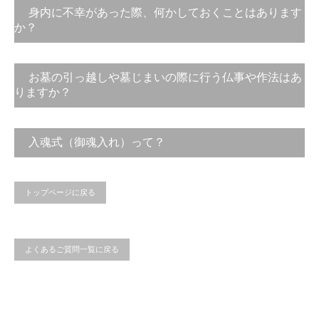
身内に不幸があった際、何かしておくことはあります
か？
すでにお墓がある場合は、位牌の注文と、お墓の戒名碑
お墓の引っ越しや墓じまいの際に行う仏事や作法はあ
(法名碑)または棹石への彫刻の手配を四十九日法要に間に
りますか？
合うように行いましょう。お参りがしやすいように、お墓
のメンテナンスや不足しているものがないかの確認も合わ
お墓にはご先祖様の肉体の魂が宿っていると言われていま
せて行います。ご法要当日、納骨のお手伝いもさせていた
入魂式（御魂入れ）って？
すので、お墓のお引っ越しや墓じまいのためにお墓の工事
だきますので、お気軽に
ご相談
ください。
をする前には、安全に工事をさせていただくために、抜魂
式(御魂抜き)をしていただくことがあります。地域やお寺
宗派によってする・しないがありますが、お墓が完成しお
トップページに戻る
によって異なりますので、事前に相談しながら進めて行く
客様へ引渡しが済んだ後に行う、お墓に魂を入れる儀式の
のが良いかと思います。
ことです。納骨式と一緒に行うこともできますので、事前
にお寺のご住職に相談して、日取りを決めておきましょ
う。
よくあるご質問一覧に戻る